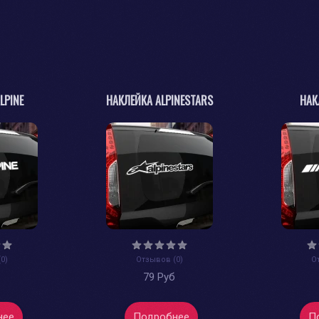
LPINE
НАКЛЕЙКА ALPINESTARS
НАК
0)
Отзывов (0)
О
б
79 Руб
нее
Подробнее
П